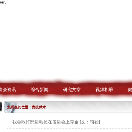
yer。
协会资讯
综合新闻
研究文章
视频相册
您现在的位置：竞技武术
我会散打部运动员在省运会上夺金 [文：苟毅]