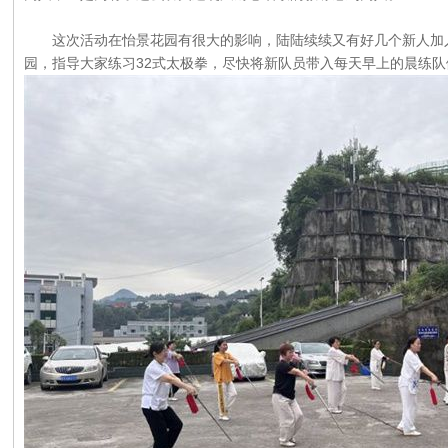
这次活动在怡景花园有很大的影响，陆陆续续又有好几个新人加入
园，指导大家练习32式太极拳，尽快将新队员带入每天早上的晨练