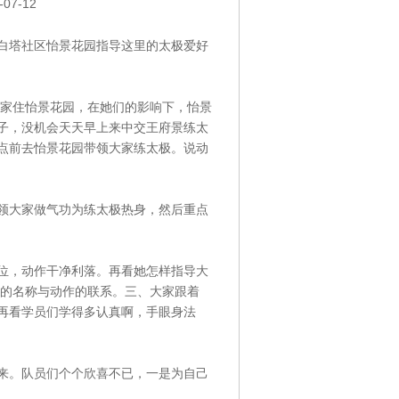
7-12
到白塔社区怡景花园指导这里的太极爱好
家住怡景花园，在她们的影响下，怡景
子，没机会天天早上来中交王府景练太
点前去怡景花园带领大家练太极。说动
大家做气功为练太极热身，然后重点
，动作干净利落。再看她怎样指导大
式的名称与动作的联系。三、大家跟着
再看学员们学得多认真啊，手眼身法
。队员们个个欣喜不已，一是为自己