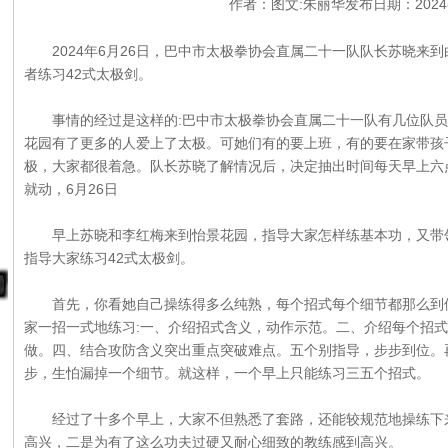
作者：图文:朱丽华发布日期：2024-0
2024年6月26日，巴中市太极拳协会直属二十一队队长苏晓来
者练习42式太极剑。
事情的经过是这样的:巴中市太极拳协会直属二十一队有几位队员
花园有了更多的人爱上了太极。可她们有的要上班，有的要在家带孩
极，大家都很着急。队长苏晓了解情况后，决定抽出时间每天早上六
就动，6月26日
早上苏晓和李红梅来到怡景花园，指导大家怎样练基本功，又带领
指导大家练习42式太极剑。
首先，你看她自己操练得多么纯熟，每个招式每个细节都那么到位
家一招一式地练习:一、介绍招式含义，动作示范。二、介绍每个招
做。四、结合攻防含义突出重点突破难点。五个别指导，步步到位。
步，生怕漏掉一个细节。就这样，一个早上只能练习三五个招式。
经过了十多个早上，大家不但熟悉了套路，还能较规范地操练下来
高兴，二是为有了这么功夫过硬又耐心细致的教练感到高兴。