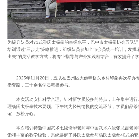
为提升队员对73式孙氏太极拳的掌握水平，巴中市太极拳协会五队
培训通过“三步走”策略推进：组织队员参加全市会员统一培训，发挥
出去”的灵活教学方式，将专业指导与户外实践相结合，有效提升了
2025年11月20日，五队在巴州区大佛寺桥头乡村印象再次举办
拳套路，三十余名学员积极参与。
本次活动安排科学合理。针对新学员较多的特点，上午集中进行7
理杨氏太极拳技术要领。下午转为轻松愉悦的交流环节，学员们品茶
谊、放松身心。
本次培训特邀中国武术七段饶华老师与中国武术六段张龙吉老师联
诣和丰富的教学经验，系统讲解了孙氏太极拳与杨氏太极拳40式的