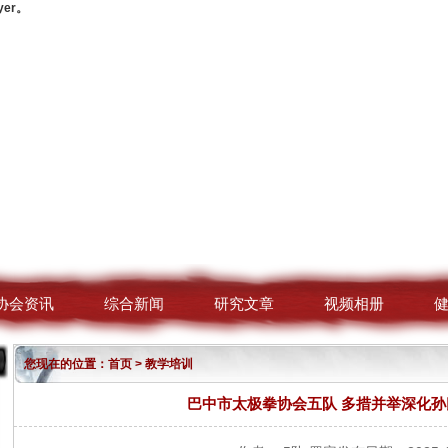
yer。
协会资讯
综合新闻
研究文章
视频相册
您现在的位置：
首页
>
教学培训
巴中市太极拳协会五队 多措并举深化