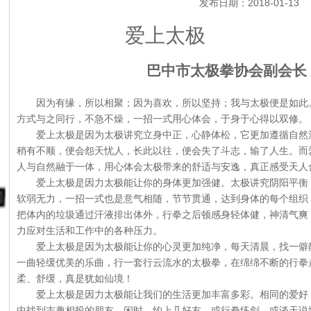
发布日期：2018-01-13
爱上太极
巴中市太极拳协会副会长
因为有缘，所以相聚；因为喜欢，所以坚持；我与太极便是如此
方式与之同行，不急不燥，一招一式用心体会，于身于心得以双修。
爱上太极是因为太极讲究立身中正，心静体松，它更加遵循自然
稍有不顺，便会怨天忧人，长此以往，便会失了斗志，输了人生。而
人与自然融于一体，用心体会太极带来的舒适与安逸，真正感受天人
爱上太极是因力太极能让你的身体更加强健。太极讲究阴阳平衡
软弱无力，一招一式也是意气相随，节节贯通，达到身体的每个组织
把体内的垃圾通过汗液排出体外，行拳之后顿感身轻体健，神清气爽
力应对生活和工作中的各种压力。
爱上太极是因为太极能让你的心灵更加纯净，每天清晨，找一僻
一曲轻缓优美的乐曲，行一套行云流水的太极拳，在绵绵不断的行拳
柔、舒缓，真是犹如仙境！
爱上太极是因力太极能让我们的生活更加丰富多彩。相同的爱好
中找到志趣相投的朋友，闲时，约上几好友，或行拳练剑、或谈天说