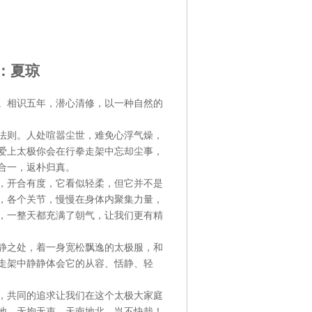
：夏琼
。相识五年，潜心清修，以一种自然的
法则。人处喧嚣尘世，难免心浮气燥，
爱上太极你会在行拳走架中忘却尘事，
合一，返朴归真。
，开合有度，它看似轻柔，但它并不是
，各个关节，慢慢在身体内聚集力量，
，一整天都充满了朝气，让我们更有精
静之处，着一身宽松飘逸的太极服，和
走架中静静体会它的从容、恬静、轻
，共同的追求让我们在这个太极大家庭
地，无拘无束，天南地北，岂不快哉！