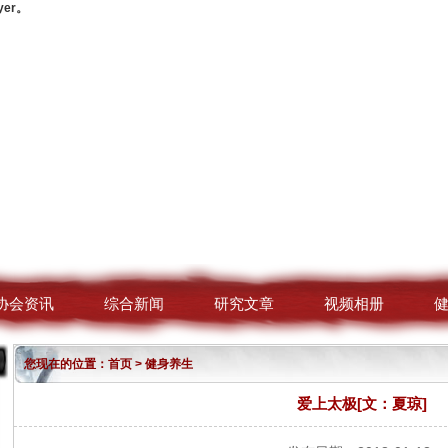
yer。
协会资讯
综合新闻
研究文章
视频相册
您现在的位置：
首页
>
健身养生
爱上太极[文：夏琼]